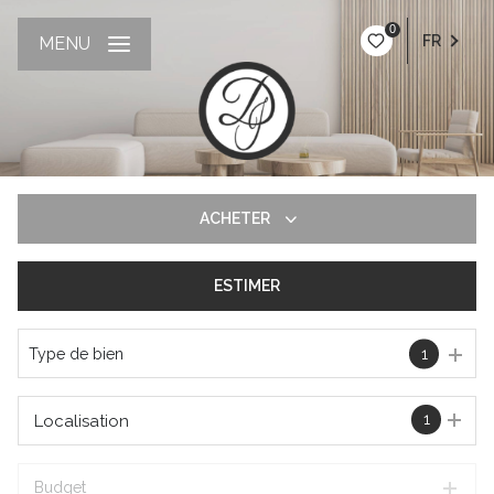
0
FR
MENU
ACHETER
ESTIMER
De l'ancien
Type de bien
1
1
Localisation
Budget