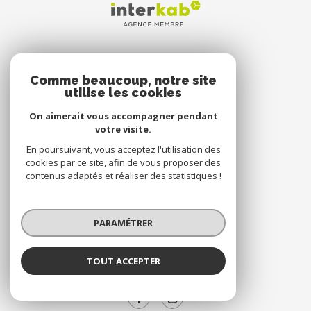
DORIMMO BRETEUIL
Comme beaucoup, notre site
1 Rue d'Amiens 60120 Breteuil
utilise les cookies
+33 3 44 48 11 50
On aimerait vous accompagner pendant
votre visite.
14 Place de Verdun 60120 Breteuil
En poursuivant, vous acceptez l'utilisation des
+33 3 75 00 12 00
cookies par ce site, afin de vous proposer des
contact@dorimmo.com
contenus adaptés et réaliser des statistiques !
PARAMÉTRER
NOS RÉSEAUX
Nous suivre
TOUT ACCEPTER