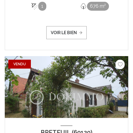
1
676 m²
VOIR LE BIEN
VENDU
BRETEUIL (60120)