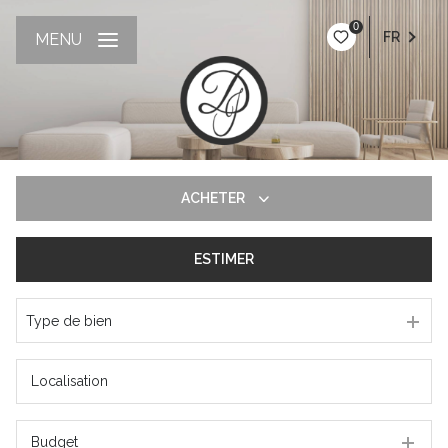
0
FR
MENU
ACHETER
ESTIMER
De l'ancien
Type de bien
Budget