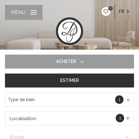
0
FR
MENU
ACHETER
ESTIMER
De l'ancien
Type de bien
1
1
Localisation
Budget