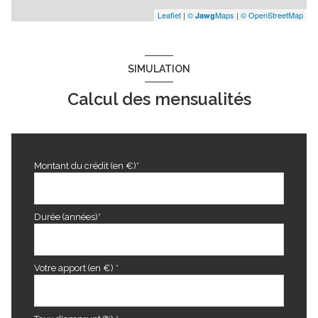
Leaflet
|
©
Maps
|
© OpenStreetMap
Jawg
SIMULATION
Calcul des mensualités
Montant du crédit (en €)*
Durée (années)*
Votre apport (en €) *