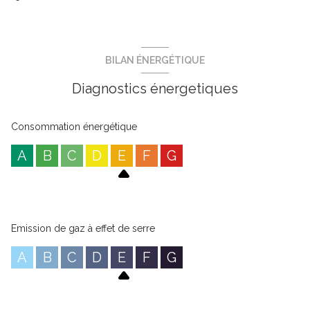
BILAN ÉNERGÉTIQUE
Diagnostics énergetiques
Consommation énergétique
A
B
C
D
E
F
G
Emission de gaz à effet de serre
A
B
C
D
E
F
G