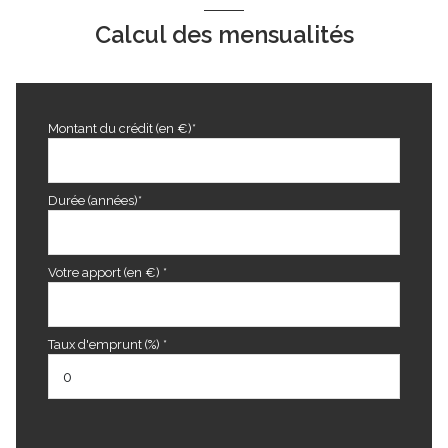
Calcul des mensualités
Montant du crédit (en €)*
Durée (années)*
Votre apport (en €) *
Taux d'emprunt (%) *