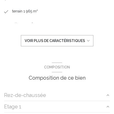
terrain 1 965 m²
séjour 35 m²
5 chambre(s)
VOIR PLUS DE CARACTÉRISTIQUES
1 salle(s) de bain
1 salle(s) d'eau
COMPOSITION
construit en 1982
Composition de ce bien
cuisine séparée
Rez-de-chaussée
Chauffage individuel : convecteur (electrique)
Etage 1
entrée
8.5 m²