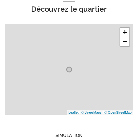
Découvrez le quartier
+
−
Leaflet
|
©
Maps
|
© OpenStreetMap
Jawg
SIMULATION