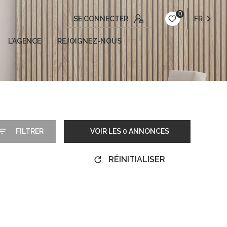
0
SE CONNECTER
FR
L'AGENCE
REJOIGNEZ-NOUS
FILTRER
VOIR LES
0
ANNONCES
RÉINITIALISER