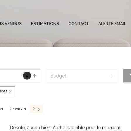
NS VENDUS
ESTIMATIONS
CONTACT
ALERTE EMAIL
es ventes
1
Budget
ièces
IN
MAISON
T5
Désolé, aucun bien n'est disponible pour le moment.