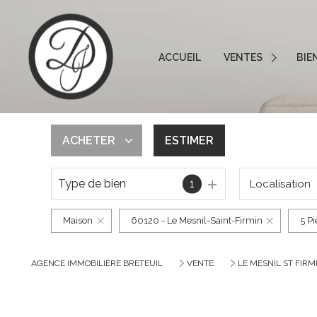
ACCUEIL
VENTES
BIE
Consultez nos dernièr
ACHETER
ESTIMER
Type de bien
1
Localisation
De l'ancien
Maison
60120 - Le Mesnil-Saint-Firmin
5 P
AGENCE IMMOBILIÈRE BRETEUIL
VENTE
LE MESNIL ST FIRM