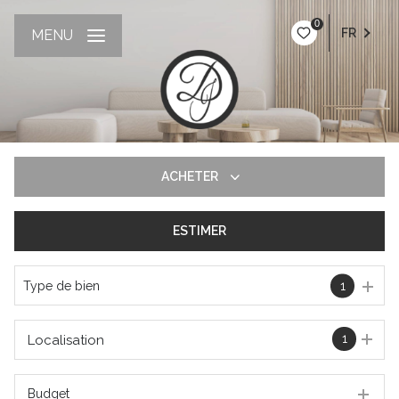
0
FR
MENU
ACHETER
ESTIMER
De l'ancien
Type de bien
1
1
Localisation
Budget