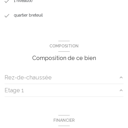
1 niveau(x)
quartier breteuil
COMPOSITION
Composition de ce bien
Rez-de-chaussée
Etage 1
cuisine/séjour
39.6 m²
salle d'eau
10.1 m²
PALIER
8.55 m²
dressing
1.9 m²
chambre
6.1 m²
FINANCIER
WC
1.33 m²
chambre
6.41 m²