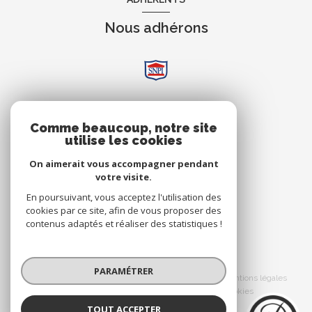
Nous adhérons
AVIS
Comme beaucoup, notre site
utilise les cookies
Clients
On aimerait vous accompagner pendant
votre visite.
En poursuivant, vous acceptez l'utilisation des
cookies par ce site, afin de vous proposer des
contenus adaptés et réaliser des statistiques !
© 2026 | Tous droits réservés
PARAMÉTRER
Nos honoraires
Nos partenaires
Mentions légales
Admin
Politique RGPD
Cookies
TOUT ACCEPTER