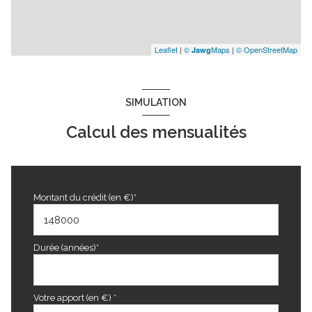
Leaflet
|
©
Maps
|
© OpenStreetMap
Jawg
SIMULATION
Calcul des mensualités
Montant du crédit (en €)*
Durée (années)*
Votre apport (en €) *