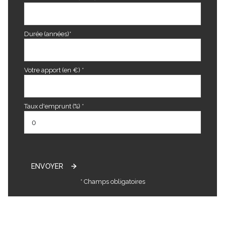
Durée (années)*
Votre apport (en €) *
Taux d'emprunt (%) *
ENVOYER
* Champs obligatoires