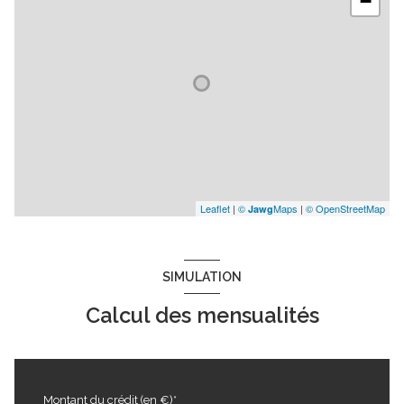
−
Leaflet
|
©
Maps
|
© OpenStreetMap
Jawg
SIMULATION
Calcul des mensualités
Montant du crédit (en €)*