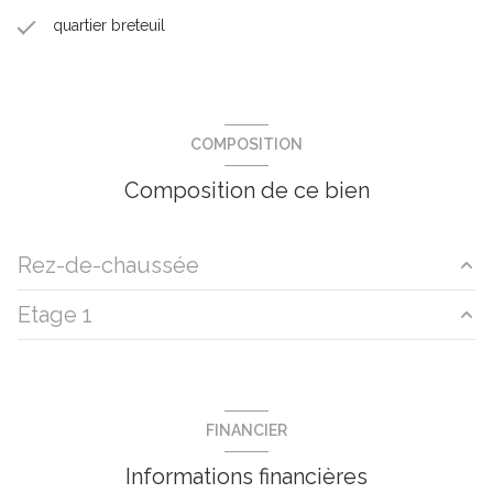
quartier breteuil
COMPOSITION
Composition de ce bien
Rez-de-chaussée
Etage 1
salon/sejour
32 m²
cuisine
12 m²
chambre
11 m²
salle de bain
5 m²
chambre
9 m²
FINANCIER
chambre
15 m²
Informations financières