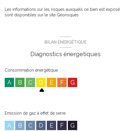
Les informations sur les risques auxquels ce bien est exposé
sont disponibles sur le site
Géorisques
BILAN ÉNERGÉTIQUE
Diagnostics énergetiques
Consommation énergétique
A
B
C
D
E
F
G
Emission de gaz à effet de serre
A
B
C
D
E
F
G