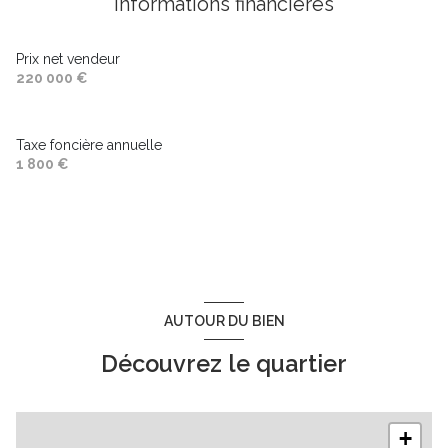
Informations financières
chambre
11.4 m²
salle de bain
6.21 m²
Prix net vendeur
WC
2 m²
220 000 €
Taxe foncière annuelle
1 800 €
AUTOUR DU BIEN
Découvrez le quartier
+