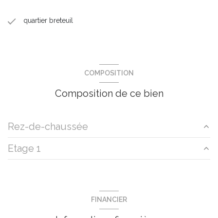
quartier breteuil
COMPOSITION
Composition de ce bien
Rez-de-chaussée
Etage 1
entrée
9.8 m²
salon/sejour
29.25 m²
PALIER
2.9 m²
cuisine
11.2 m²
salle d'eau
4.9 m²
FINANCIER
chambre
13.46 m²
chambre
18.9 m²