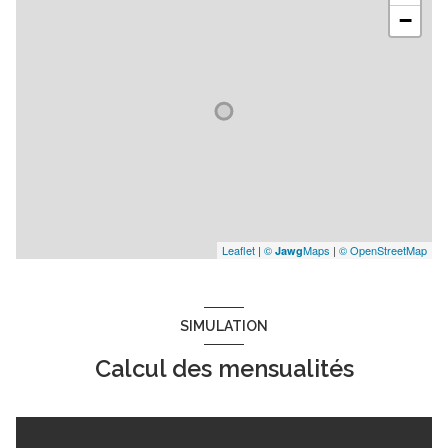
−
Leaflet
|
©
Maps
|
© OpenStreetMap
Jawg
SIMULATION
Calcul des mensualités