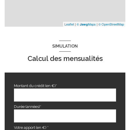
Leaflet
|
©
Maps
|
© OpenStreetMap
Jawg
SIMULATION
Calcul des mensualités
Montant du crédit (en €)*
Durée (années)*
Votre apport (en €) *