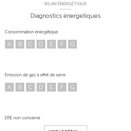
BILAN ÉNERGÉTIQUE
Diagnostics énergetiques
Consommation énergétique
A
B
C
D
E
F
G
Emission de gaz à effet de serre
A
B
C
D
E
F
G
DPE non concerné