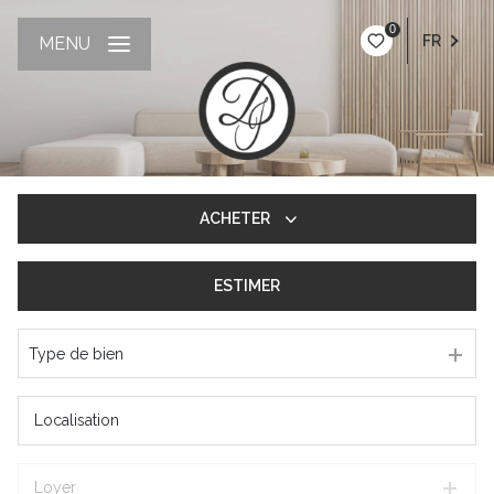
0
FR
MENU
ACHETER
ESTIMER
De l'ancien
Type de bien
Loyer